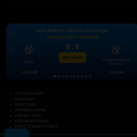
 EUROPA LEAGUE QUALIFIERS
UEFA E
August 6, 2026 — 22:00 WIB
Au
0 : 0
Previous
Ne
BET NOW
CS Universitatea
Maccabi Tel Aviv (n)
Craiova
0.00
0.53
0.25
0.72
TENTANG KAMI
BANTUAN
PERATURAN
INFORMASI BANK
HUBUNGI KAMI
KEBIJAKAN PRIVASI
PERSETUJUAN COOKIES