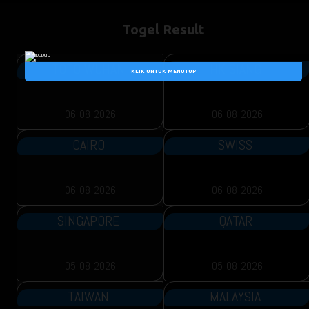
Togel Result
TOTO WUHAN
HK SIANG
KLIK UNTUK MENUTUP
4551
9220
06-08-2026
06-08-2026
CAIRO
SWISS
4753
5516
06-08-2026
06-08-2026
SINGAPORE
QATAR
0715
5930
05-08-2026
05-08-2026
TAIWAN
MALAYSIA